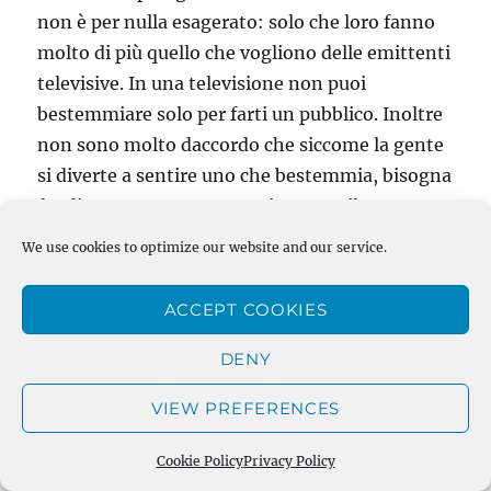
non è per nulla esagerato: solo che loro fanno
molto di più quello che vogliono delle emittenti
televisive. In una televisione non puoi
bestemmiare solo per farti un pubblico. Inoltre
non sono molto daccordo che siccome la gente
si diverte a sentire uno che bestemmia, bisogna
far diventare una community come il Bronx:
anche su Twitch c’è gente seria che fa
We use cookies to optimize our website and our service.
contenuti, questi dovrebbero essere protetti e
favoriti.
ACCEPT COOKIES
DENY
Insomma, questo è quanto. Lunga vita
all’INTRATTENIMENTO!!!
VIEW PREFERENCES
Stay tuned!
Cookie Policy
Privacy Policy
Posted
Categories
19 Novembre 2020
Elucubrazioni
,
Live Streaming
,