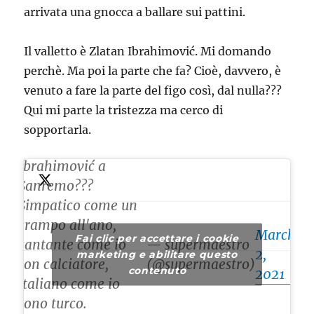
arrivata una gnocca a ballare sui pattini.
Il valletto è Zlatan Ibrahimović. Mi domando
perchè. Ma poi la parte che fa? Cioè, davvero, è
venuto a fare la parte del figo così, dal nulla???
Qui mi parte la tristezza ma cerco di
Ma che cazzo
sopportarla.
c'entra Zlatan
Ibrahimović a
Sanremo???
Simpatico come un
crampo all'ano,
March
Fai clic per accettare i cookie
cantante come io
— supermaestro
2,
marketing e abilitare questo
son calciatore,
(@supermaestro)
contenuto
2021
italiano come io
sono turco.