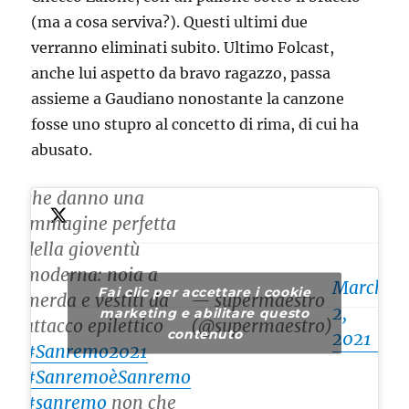
(ma a cosa serviva?). Questi ultimi due
verranno eliminati subito. Ultimo Folcast,
anche lui aspetto da bravo ragazzo, passa
assieme a Gaudiano nonostante la canzone
fosse uno stupro al concetto di rima, di cui ha
Han passato il turno
abusato.
i primi due giovani
che danno una
immagine perfetta
della gioventù
moderna: noia a
March
Fai clic per accettare i cookie
merda e vestiti da
— supermaestro
2,
marketing e abilitare questo
attacco epilettico
(@supermaestro)
contenuto
2021
#Sanremo2021
#SanremoèSanremo
#sanremo
non che