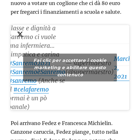
nuovo a votare un coglione che ci dà 80 euro
per fregarci i finanziamenti a scuola e salute.
Cioè, per portare
classe e dignità a
Sanremo ci vuole
una infermiera…
simpatica e carina
March
Fai clic per accettare i cookie
#Sanremo2021
— supermaestro
2,
marketing e abilitare questo
#SanremoèSanremo
(@supermaestro)
contenuto
2021
#sanremo
(Anche se
il
#celafaremo
ormai è un pò
banale)
Poi arrivano Fedez e Francesca Michielin.
Canzone caruccia, Fedez piange, tutto nella