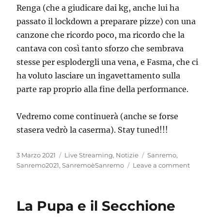
Renga (che a giudicare dai kg, anche lui ha
passato il lockdown a preparare pizze) con una
canzone che ricordo poco, ma ricordo che la
cantava con così tanto sforzo che sembrava
stesse per esplodergli una vena, e Fasma, che ci
ha voluto lasciare un ingavettamento sulla
parte rap proprio alla fine della performance.
Vedremo come continuerà (anche se forse
stasera vedrò la caserma). Stay tuned!!!
Posted
Categories
Tags
3 Marzo 2021
Live Streaming
,
Notizie
Sanremo
,
on
on
Sanremo2021
,
SanremoèSanremo
Leave a comment
Prima
serata
di
La Pupa e il Secchione
Sanrem
2021