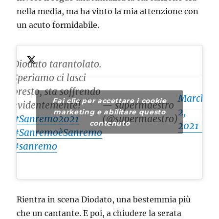
nella media, ma ha vinto la mia attenzione con
un acuto formidabile.
Diodato tarantolato.
Speriamo ci lasci
presto, sta soffrendo
March
Fai clic per accettare i cookie
evidentemente!
— supermaestro
2,
marketing e abilitare questo
#Sanremo2021
(@supermaestro)
contenuto
2021
#SanremoèSanremo
#sanremo
Rientra in scena Diodato, una bestemmia più
che un cantante. E poi, a chiudere la serata