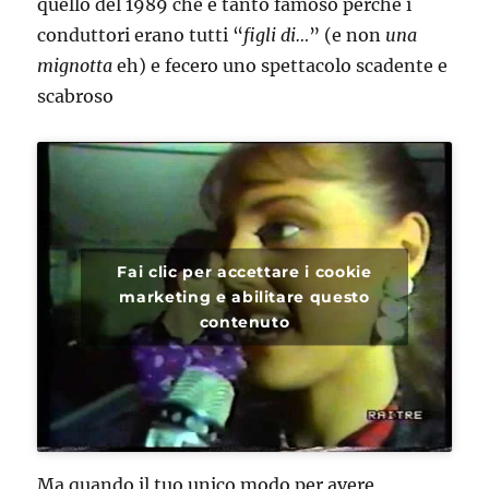
quello del 1989 che è tanto famoso perchè i
conduttori erano tutti “
figli di…
” (e non
una
mignotta
eh) e fecero uno spettacolo scadente e
scabroso
Fai clic per accettare i cookie
marketing e abilitare questo
contenuto
Ma quando il tuo unico modo per avere