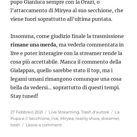
pupo Gianluca sempre con la Orazi, o
l’attaccamento di Miryea al suo secchione, che
viene fuori soprattutto all’ultima puntata.
Insomma, come giudizio finale la trasmissione
rimane una merda
, ma vederla commentata in
live e poter interagire con la streamer rende la
cosa più accettabile. Manca il commento della
Gialappas, quello sarebbe stato il top, ma i
legami umani rimangono comunque una cosa
bella da vedersi… soprattutto di questi tempi.
Stay tuned!
Posted
Categories
Tags
27 Febbraio 2021
Live Streaming
,
Trash d'autore
La
on
Pupa e il Secchione
,
live
,
Miryea
,
reality show
,
streamer
,
on
trash
Leave a comment
La