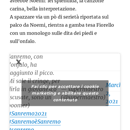
avrebbe Noemi: lei splendida, la canzone
carina, bella interpretazione.
A spazzare via un pò di serietà riportata sul
palco da Noemi, rientra a gamba tesa Fiorello
con un monologo sulle dita dei piedi e
sull’onfalo.
Il content di
Sanremo, con
l'onfalo, ha
raggiunto il picco.
Mi sale il cringe, per
March
Fai clic per accettare i cookie
dirla in giovanesco
— supermaestro
2,
marketing e abilitare questo
(scusate, sono un
(@supermaestro)
contenuto
2021
boomer)
#Sanremo2021
#SanremoèSanremo
#sanremo