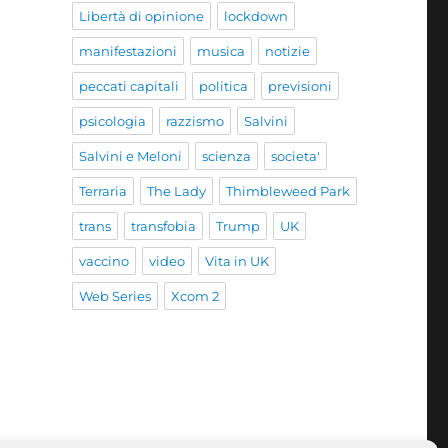
Libertà di opinione
lockdown
manifestazioni
musica
notizie
peccati capitali
politica
previsioni
psicologia
razzismo
Salvini
Salvini e Meloni
scienza
societa'
Terraria
The Lady
Thimbleweed Park
trans
transfobia
Trump
UK
vaccino
video
Vita in UK
Web Series
Xcom 2