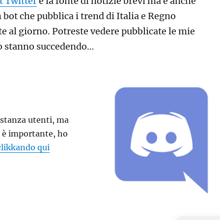
t Twitter
è la fonte di notizie brevi ma è anche
 bot che pubblica i trend di Italia e Regno
te al giorno. Potreste vedere pubblicate le mie
do stanno succedendo…
stanza utenti, ma
 è importante, ho
clikkando qui