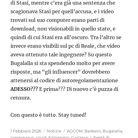
di Stasi, mentre c’era già una sentenza che
scagionava Stasi per quell’accusa, e i video
trovati sul suo computer erano parti di
download, non visionabili in quello stato, e
quindi di cui Stasi era all’oscuro. Tra l’altro se
invece erano visibili sul pc di Reale, che video
aveva ottenuto tale ingegnere? Su questo
Bugalalla si sta spendendo molto per avere
risposte, ma “gli influencer” dovrebbero
attenersi al codice di autoregolamentazione
ADESSO???
E prima??? Di nuovo c’è puzza di
censura.
Con questo è tutto. Stay tuned!
Posted
Categories
Tags
1 Febbraio 2026
Notizie
AGCOM
,
Barbero
,
Bugalalla
,
on
coronavirus
,
covid
,
Falsissimo
,
Garlasco
,
Libertà di