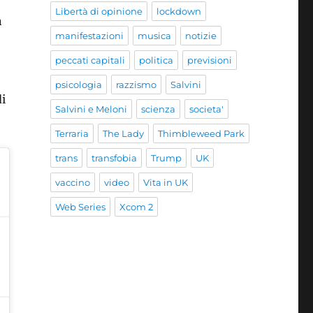
Libertà di opinione
lockdown
n
manifestazioni
musica
notizie
peccati capitali
politica
previsioni
psicologia
razzismo
Salvini
i
Salvini e Meloni
scienza
societa'
Terraria
The Lady
Thimbleweed Park
trans
transfobia
Trump
UK
vaccino
video
Vita in UK
Web Series
Xcom 2