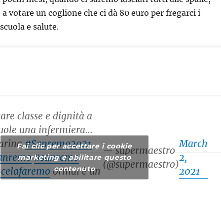
a votare un coglione che ci dà 80 euro per fregarci i
scuola e salute.
are classe e dignità a
uole una infermiera…
carina
#Sanremo2021
March
Fai clic per accettare i cookie
— supermaestro
anremo
#sanremo
2,
marketing e abilitare questo
(@supermaestro)
contenuto
celafaremo
ormai è un
2021