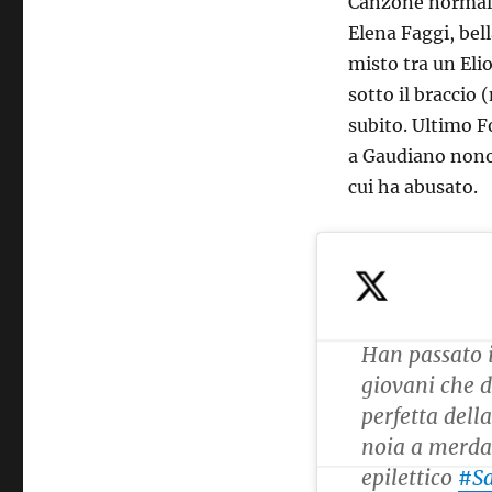
Canzone normale
Elena Faggi, bell
misto tra un Eli
sotto il braccio 
subito. Ultimo F
a Gaudiano nonos
cui ha abusato.
Han passato i
giovani che
perfetta dell
noia a merda 
epilettico
#S