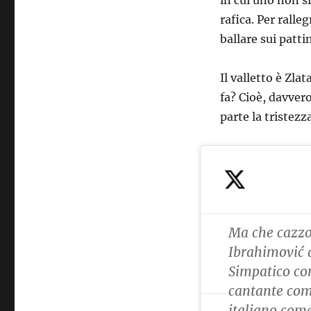
in cui uno non si
rafica. Per rall
ballare sui pattin
Il valletto è Zl
fa? Cioè, davvero
parte la tristezz
Ma che cazzo
Ibrahimović 
Simpatico co
cantante come
italiano come