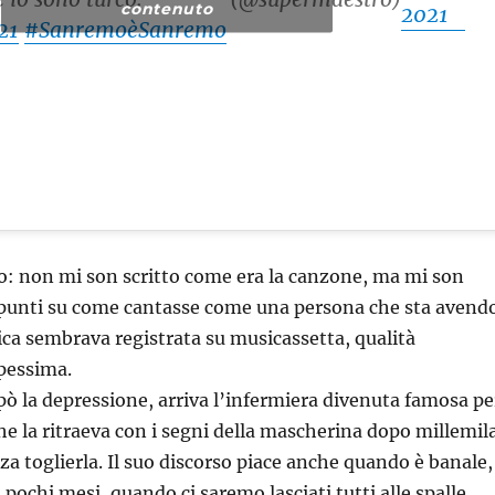
contenuto
2021
21
#SanremoèSanremo
llo: non mi son scritto come era la canzone, ma mi son
appunti su come cantasse come una persona che sta avend
ica sembrava registrata su musicassetta, qualità
pessima.
 pò la depressione, arriva l’infermiera divenuta famosa pe
che la ritraeva con i segni della mascherina dopo millemil
za toglierla. Il suo discorso piace anche quando è banale,
a pochi mesi, quando ci saremo lasciati tutti alle spalle,