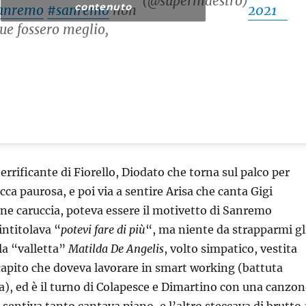
(@supermaestro)
contenuto
anremo
#sanremo
non
2021
due fossero meglio,
rrificante di Fiorello, Diodato che torna sul palco per
cca paurosa, e poi via a sentire Arisa che canta Gigi
ne caruccia, poteva essere il motivetto di Sanremo
intitolava “
potevi fare di più
“, ma niente da strapparmi gl
 la “valletta”
Matilda De Angelis
, volto simpatico, vestita
apito che doveva lavorare in smart working (battuta
a), ed è il turno di Colapesce e Dimartino con una canzon