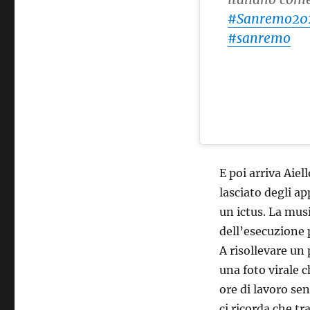
#Sanremo20
#sanremo
E poi arriva Aie
lasciato degli 
un ictus. La mus
dell’esecuzione 
A risollevare un
una foto virale 
ore di lavoro sen
ci ricorda che tr