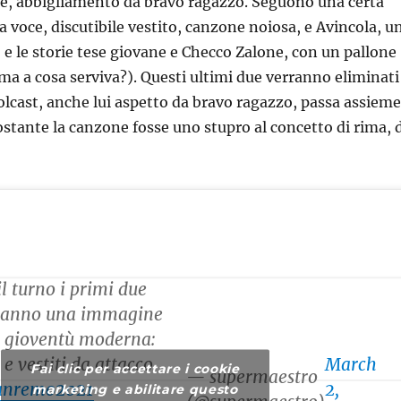
, abbigliamento da bravo ragazzo. Seguono una certa
a voce, discutibile vestito, canzone noiosa, e Avincola, u
o e le storie tese giovane e Checco Zalone, con un pallone
(ma a cosa serviva?). Questi ultimi due verranno eliminati
olcast, anche lui aspetto da bravo ragazzo, passa assieme
tante la canzone fosse uno stupro al concetto di rima, d
l turno i primi due
 danno una immagine
a gioventù moderna:
e vestiti da attacco
March
Fai clic per accettare i cookie
— supermaestro
anremo2021
2,
marketing e abilitare questo