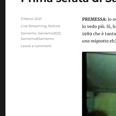
Posted
3 Marzo 2021
PREMESSA:
io o
on
Categories
Live Streaming
,
Notizie
lo vedo più. Sì, 
Tags
Sanremo
,
Sanremo2021
,
1989 che è tanto
SanremoèSanremo
una mignotta
eh)
on
Leave a comment
Prima
serata
di
Sanremo
2021