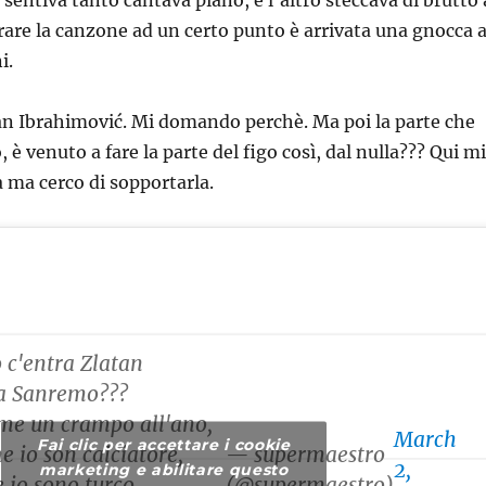
 sentiva tanto cantava piano, e l’altro steccava di brutto 
egrare la canzone ad un certo punto è arrivata una gnocca 
i.
atan Ibrahimović. Mi domando perchè. Ma poi la parte che
, è venuto a fare la parte del figo così, dal nulla??? Qui mi
a ma cerco di sopportarla.
 c'entra Zlatan
a Sanremo???
me un crampo all'ano,
March
Fai clic per accettare i cookie
 io son calciatore,
— supermaestro
2,
marketing e abilitare questo
 io sono turco.
(@supermaestro)