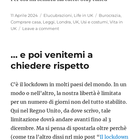
Posted
Categories
Tags
11 Aprile 2024
Elucubrazioni
,
Life in UK
Burocrazia
,
on
Comprare casa
,
Leggi
,
Londra
,
UK
,
Usi e costumi
,
Vita in
on
UK
Leave a comment
Comprare
casa
a
… e poi venitemi a
Londra
(Parte
chiedere rispetto
I)
C’è il lockdown in molti paesi del mondo. In un
modo o nell’altro, la nostra libertà è limitata
per un numero di giorni non del tutto stabilito.
Qui nel Regno Unito, da dove scrivo, tale
limitazione dovrà andare avanti fino al 3
dicembre. Ma si pensa di spostarla oltre perchè
(come tra l’altro dissi nrl mio post “
Il lockdown