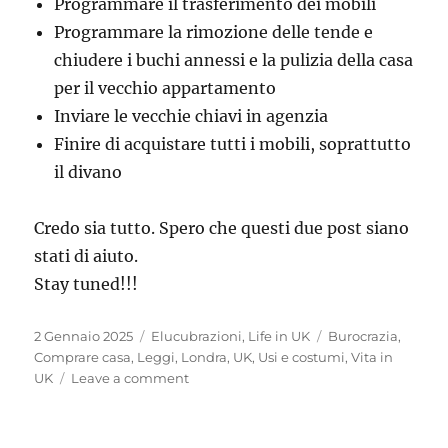
Programmare il trasferimento dei mobili
Programmare la rimozione delle tende e
chiudere i buchi annessi e la pulizia della casa
per il vecchio appartamento
Inviare le vecchie chiavi in agenzia
Finire di acquistare tutti i mobili, soprattutto
il divano
Credo sia tutto. Spero che questi due post siano
stati di aiuto.
Stay tuned!!!
Posted
Categories
Tags
2 Gennaio 2025
Elucubrazioni
,
Life in UK
Burocrazia
,
on
Comprare casa
,
Leggi
,
Londra
,
UK
,
Usi e costumi
,
Vita in
on
UK
Leave a comment
Comprare
casa
a