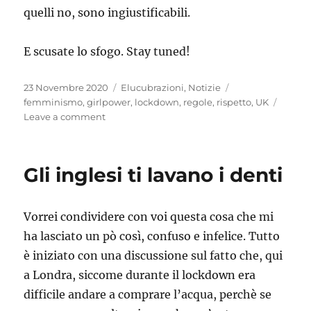
quelli no, sono ingiustificabili.
E scusate lo sfogo. Stay tuned!
Posted
Categories
Tags
23 Novembre 2020
Elucubrazioni
,
Notizie
on
femminismo
,
girlpower
,
lockdown
,
regole
,
rispetto
,
UK
on
Leave a comment
…
e
poi
Gli inglesi ti lavano i denti
venitemi
a
chiedere
Vorrei condividere con voi questa cosa che mi
rispetto
ha lasciato un pò così, confuso e infelice. Tutto
è iniziato con una discussione sul fatto che, qui
a Londra, siccome durante il lockdown era
difficile andare a comprare l’acqua, perchè se