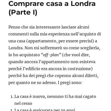
Comprare casa a Londra
Londra
(Parte
(Parte I)
II)
Penso che sia interessante lasciare alcuni
commenti sulla mia esperienza nell’acquisto di
una casa (appartamento, per essere precisi) a
Londra. Non mi soffermerò su come sceglierla,
io ho acquistato
“off-plan”
(che vuol dire,
quando ancora l’appartamento non esisteva
perchè l’edificio era ancora in costruzione)
perchè ha dei pregi che coprono alcuni difetti,
per quanto ne so adesso. I pregi sono:
La casa è nuova, nessuno ti ha mai cagato
nel cesso
La casa è assicurata per 10 anni