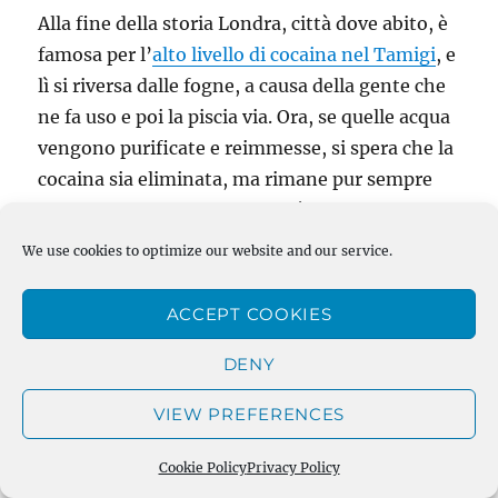
Alla fine della storia Londra, città dove abito, è
famosa per l’
alto livello di cocaina nel Tamigi
, e
lì si riversa dalle fogne, a causa della gente che
ne fa uso e poi la piscia via. Ora, se quelle acqua
vengono purificate e reimmesse, si spera che la
cocaina sia eliminata, ma rimane pur sempre
vero che non ho mai visto così tanti sali
minerali in un’acqua, quindi c’è sicuramente
We use cookies to optimize our website and our service.
molto residuo fisso nell’acqua di rubinetto.
Magari non cocaina, ma cloro, che di per sè non
ACCEPT COOKIES
è nocivo ma alcuni suoi derivati lo potrebbero
DENY
essere.
VIEW PREFERENCES
Ed è qui che un mio collega londinese mi ha
reso partecipe di una notizia meravigliosa:
in
Cookie Policy
Privacy Policy
UK si usa aggiungere fluoruro nell’acqua
per