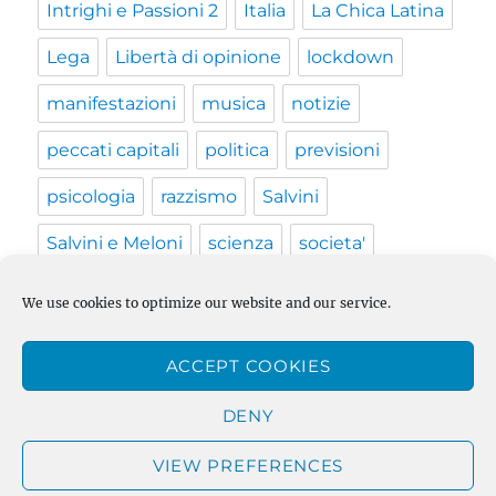
Intrighi e Passioni 2
Italia
La Chica Latina
Lega
Libertà di opinione
lockdown
manifestazioni
musica
notizie
peccati capitali
politica
previsioni
psicologia
razzismo
Salvini
Salvini e Meloni
scienza
societa'
Terraria
The Lady
Thimbleweed Park
We use cookies to optimize our website and our service.
trans
transfobia
Trump
UK
vaccino
ACCEPT COOKIES
video
Vita in UK
Web Series
Xcom 2
DENY
VIEW PREFERENCES
Supermaestro 4.0
Privacy Policy
Proudly powered by