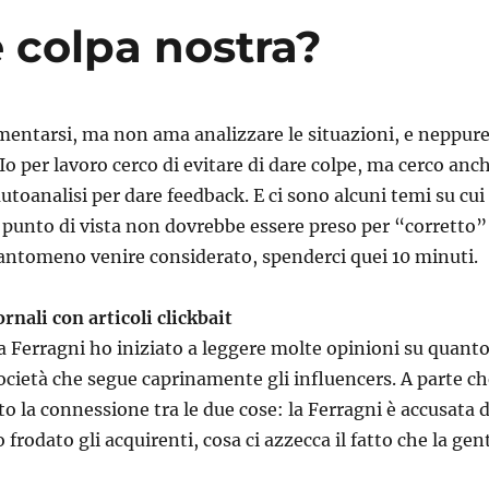
 colpa nostra?
entarsi, ma non ama analizzare le situazioni, e neppur
Io per lavoro cerco di evitare di dare colpe, ma cerco anc
 autoanalisi per dare feedback. E ci sono alcuni temi su cui
 punto di vista non dovrebbe essere preso per “corretto”
ntomeno venire considerato, spenderci quei 10 minuti.
rnali con articoli clickbait
la Ferragni ho iniziato a leggere molte opinioni su quant
 società che segue caprinamente gli influencers. A parte c
o la connessione tra le due cose: la Ferragni è accusata d
frodato gli acquirenti, cosa ci azzecca il fatto che la gen