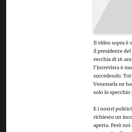
Il video sopra è 
il presidente de
vecchia di 16 an
l’intervista è m
succedendo. Tutto
Venezuela ne ha p
solo lo specchio 
E i nostri politi
richiesto un inc
aperta. Però noi 