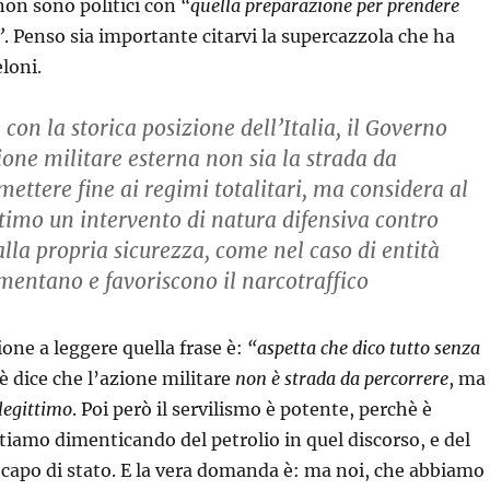
non sono politici con
“quella preparazione per prendere
”
. Penso sia importante citarvi la supercazzola che ha
eloni.
on la storica posizione dell’Italia, il Governo
ione militare esterna non sia la strada da
mettere fine ai regimi totalitari, ma considera al
timo un intervento di natura difensiva contro
 alla propria sicurezza, come nel caso di entità
imentano e favoriscono il narcotraffico
one a leggere quella frase è:
“aspetta che dico tutto senza
 dice che l’azione militare
non è strada da percorrere
, ma
 legittimo
. Poi però il servilismo è potente, perchè è
stiamo dimenticando del petrolio in quel discorso, e del
capo di stato. E la vera domanda è: ma noi, che abbiamo