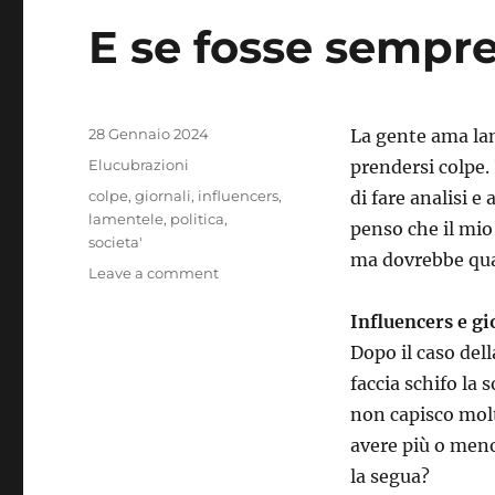
E se fosse sempre
Posted
28 Gennaio 2024
La gente ama lam
on
Categories
Elucubrazioni
prendersi colpe. 
Tags
colpe
,
giornali
,
influencers
,
di fare analisi e
lamentele
,
politica
,
penso che il mio
societa'
ma dovrebbe qua
on
Leave a comment
E
se
Influencers e gio
fosse
Dopo il caso del
sempre
faccia schifo la
colpa
nostra?
non capisco molt
avere più o meno 
la segua?