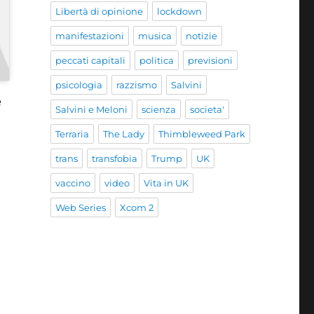
Libertà di opinione
lockdown
manifestazioni
musica
notizie
peccati capitali
politica
previsioni
psicologia
razzismo
Salvini
e
Salvini e Meloni
scienza
societa'
Terraria
The Lady
Thimbleweed Park
trans
transfobia
Trump
UK
vaccino
video
Vita in UK
Web Series
Xcom 2