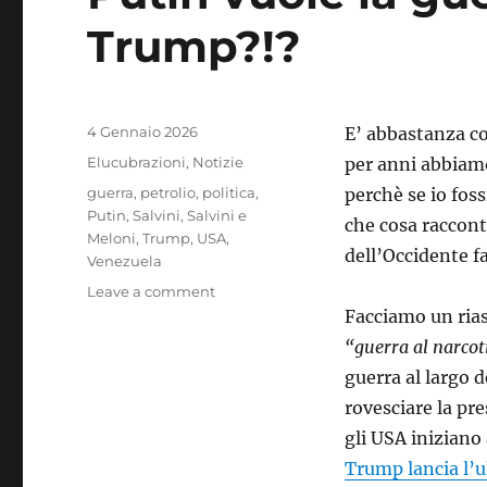
Trump?!?
Posted
4 Gennaio 2026
E’ abbastanza c
on
Categories
Elucubrazioni
,
Notizie
per anni abbiam
Tags
guerra
,
petrolio
,
politica
,
perchè se io foss
Putin
,
Salvini
,
Salvini e
che cosa raccont
Meloni
,
Trump
,
USA
,
dell’Occidente fa
Venezuela
on
Leave a comment
Putin
Facciamo un rias
vuole
“guerra al narcot
la
guerra al largo 
guerra
nucleare,
rovesciare la pr
ma
gli USA iniziano
Trump?!?
Trump lancia l’