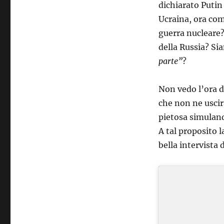
dichiarato Putin 
Ucraina, ora co
guerra nucleare?
della Russia? Sia
parte”
?
Non vedo l’ora di
che non ne uscirà
pietosa simuland
A tal proposito 
bella intervista