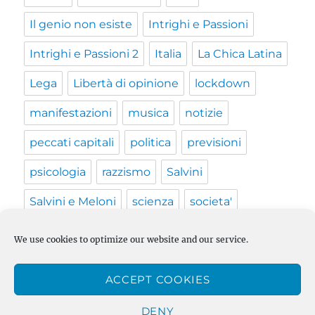
Il genio non esiste
Intrighi e Passioni
Intrighi e Passioni 2
Italia
La Chica Latina
Lega
Libertà di opinione
lockdown
manifestazioni
musica
notizie
peccati capitali
politica
previsioni
psicologia
razzismo
Salvini
Salvini e Meloni
scienza
societa'
Terraria
The Lady
Thimbleweed Park
We use cookies to optimize our website and our service.
trans
transfobia
Trump
UK
vaccino
ACCEPT COOKIES
video
Vita in UK
Web Series
Xcom 2
DENY