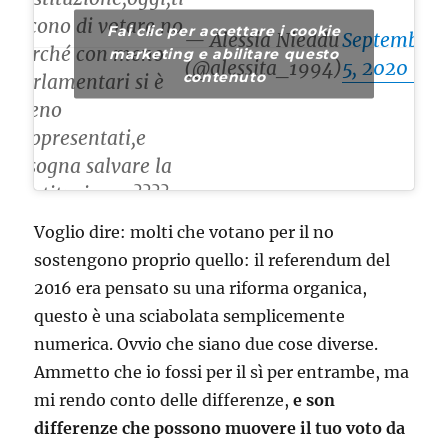
dicono di votare no
Fai clic per accettare i cookie
— Alessia Nieddu
September
perché con meno
marketing e abilitare questo
(@alessita_1994)
5, 2020
contenuto
parlamentari si è
meno
rappresentati,e
bisogna salvare la
Costituzione. ????
#IoVotosì
Voglio dire: molti che votano per il no
sostengono proprio quello: il referendum del
2016 era pensato su una riforma organica,
questo è una sciabolata semplicemente
numerica. Ovvio che siano due cose diverse.
Ammetto che io fossi per il sì per entrambe, ma
mi rendo conto delle differenze,
e son
differenze che possono muovere il tuo voto da