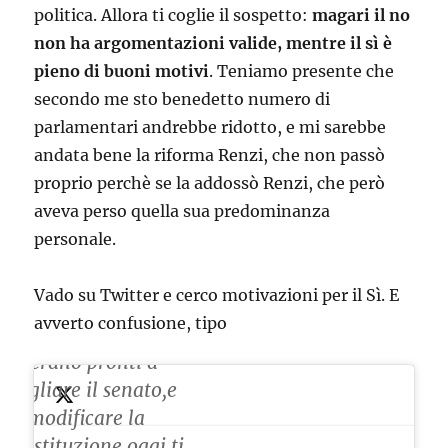
politica. Allora ti coglie il sospetto:
magari il no
non ha argomentazioni valide, mentre il sì è
pieno di buoni motivi
. Teniamo presente che
secondo me sto benedetto numero di
parlamentari andrebbe ridotto, e mi sarebbe
andata bene la riforma Renzi, che non passò
proprio perchè se la addossò Renzi, che però
aveva perso quella sua predominanza
personale.
Vado su Twitter e cerco motivazioni per il Sì. E
Quelli che nel 2016
avverto confusione, tipo
dicevano di votare
sì,erano pronti a
tagliare il senato,e
a modificare la
Costituzione,oggi,ti