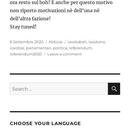
ora resto sul boh! E anche per questo motivo
non riporto motivazioni nè dell’una nè
dell’altra fazione!
Stay tuned!
Posted
Categories
Tags
6 Settembre 2020
Notizie
iovotoboh
,
iovotono
,
on
iovotosi
,
parlamentari
,
politica
,
referendum
,
on
referendum2020
Leave a comment
#IoVotoBoh
al
referendum
2020
SE
Search
for:
CHOOSE YOUR LANGUAGE