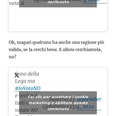
contenuto
vota si
Ok, magari qualcuno ha anche una ragione più
valida, se la cerchi bene. E allora cerchiamola,
no?
Sono della
Lega ma
#IoVotoNO
e inviteró
Fai clic per accettare i cookie
— babetta123
September
tutti a
marketing e abilitare questo
(@babetta123)
4, 2020
contenuto
votate NO