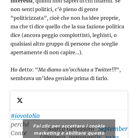
interessi
, quindi non saprei di chi fidarmi. Se
non senti politici, c’è pieno di gente
“politicizzata”, cioè che non ha idee proprie,
ma che ti dice quello che la sua fazione politica
dice (ancora peggio complottisti, leghisti, o
qualsiasi altro gruppo di persone che sceglie
apertamente di non capire…).
Ho detto: “
Ma diamo un’occhiata a Twitter!!!
“,
sembrava un’idea geniale prima di farlo.
#iovotoNo
perché
Fai clic per accettare i cookie
— Marco Gervasoni
September
Conte
marketing e abilitare questo
(@marco_gervasoni)
5, 2020