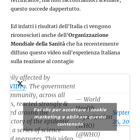
terrificante, ma non raccontiamoci scemate,
questo succede dappertutto.
Ed infatti i risultati dell’Italia ci vengono
riconosciuti anche dell’
Organizzazione
Mondiale della Sanità
che ha recentemente
diffuso questo video sull’esperienza Italiana
#Italy
🇮🇹 was the first
sulla reazione al contagio
Western country to be
heavily affected by
#COVID19
. The government
& community, across all
— World
levels, reacted strongly &
Health
Fai clic per accettare i cookie
turned around the
Septembe
Organization
marketing e abilitare questo
trajectory of the epidemic
25, 2020
contenuto
(WHO)
with a series of science-
(@WHO)
based measures. This video