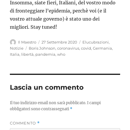
Insomma, siate fieri, Italiani, del vostro modo
di fronteggiare l’epidemia, perchè voi (e il
vostro attuale governo) è stato uno dei
migliori. Stay tuned!
Author
Posted
Categories
Il Maestro
27 Settembre 2020
Elucubrazioni
,
on
Tags
Notizie
Boris Johnson
,
coronavirus
,
covid
,
Germania
,
Italia
,
libertà
,
pandemia
,
who
Lascia un commento
Il tuo indirizzo email non sarà pubblicato.
I campi
obbligatori sono contrassegnati
*
COMMENTO
*