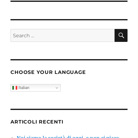
SE
Search
for:
CHOOSE YOUR LANGUAGE
Italian
ARTICOLI RECENTI
Noi siamo la società di oggi, e non ci piace