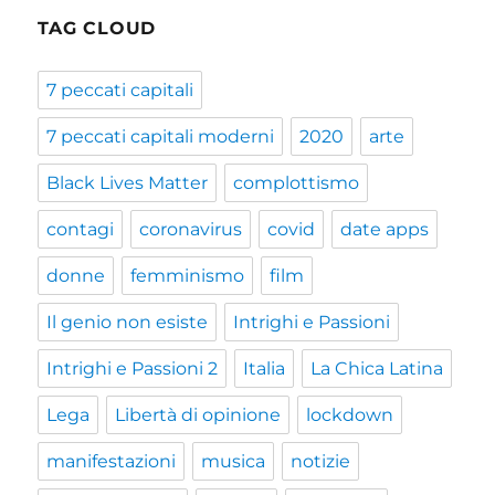
TAG CLOUD
7 peccati capitali
7 peccati capitali moderni
2020
arte
Black Lives Matter
complottismo
contagi
coronavirus
covid
date apps
donne
femminismo
film
Il genio non esiste
Intrighi e Passioni
Intrighi e Passioni 2
Italia
La Chica Latina
Lega
Libertà di opinione
lockdown
manifestazioni
musica
notizie