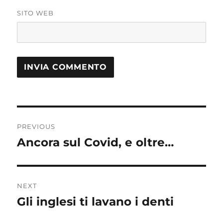
SITO WEB
Navigazione
PREVIOUS
articoli
Ancora sul Covid, e oltre…
Previous
post:
NEXT
Gli inglesi ti lavano i denti
Next
post: