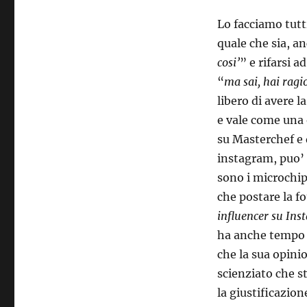
Lo facciamo tutt
quale che sia, an
cosi’
” e rifarsi a
“
ma sai, hai ragi
libero di avere 
e vale come una 
su Masterchef e d
instagram, puo’ d
sono i microchip
che postare la f
influencer su In
ha anche tempo d
che la sua opini
scienziato che st
la giustificazion