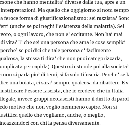
rsone che hanno mentalita’ diverse dalla tua, apre a un
interpretazioni. Ma quello che oggigiorno si nota sempr
na feroce forma di giustificazionalismo: sei razzista? Son
etti (anche se poi neghi l’esistenza della malattia). Sei
lavoro, o ogni lavoro, che non e’ eccitante. Non hai mai
 di vita? E’ che sei una persona che ama le cose semplici
perche’ se poi dici che tale persona e’ facilmente
ualcosa, la stessa ti dira’ che non puoi categorizzarla,
mplicata per capirla). Questo si estende poi alla societa’
a non si parla piu’ di temi, si fa solo tifoseria. Perche’ se l
dice una boiata, ci sara’ sempre qualcosa da ribattere. E v
iustificare l’essere fascista, che io credevo che in Italia
llegale, invece gruppi neofascisti hanno il diritto di paro
urdo motivo che non voglio nemmeno capire. Non si
giustifica quello che vogliamo, anche, o meglio,
incazzandoci con chi la pensa diversamente.