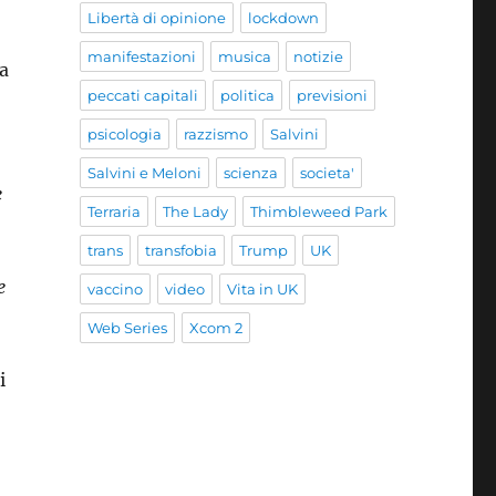
Libertà di opinione
lockdown
manifestazioni
musica
notizie
ha
peccati capitali
politica
previsioni
psicologia
razzismo
Salvini
Salvini e Meloni
scienza
societa'
e
Terraria
The Lady
Thimbleweed Park
trans
transfobia
Trump
UK
e
vaccino
video
Vita in UK
Web Series
Xcom 2
i