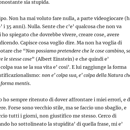
onostante sia stupida.
ipo. Non ha mai voluto fare nulla, a parte videogiocare (
’ i 35 anni). Nulla. Sente che c’e’ qualcosa che non va
li ho spiegato che dovrebbe vivere, creare cose, avere
 dicendo. Capisce cosa voglio dire. Ma non ha voglia di
 notare che “
Non possiamo pretendere che le cose cambino, s
 le stesse cose
” (Albert Einstein) e che quindi e’
olpa sua se la sua vita e’ cosi’. E lui raggiunge la forma
stificazionalismo:
non e’ colpa sua, e’ colpa della Natura ch
a forma mentis
.
o ho sempre ritenuto di dover affrontare i miei errori, e d
re. Forse sono vecchio stile, ma se faccio uno sbaglio, e
cio tutti i giorni, non giustifico me stesso. Cerco di
do ho sottolineato la stupidita’ di quella frase, mi e’