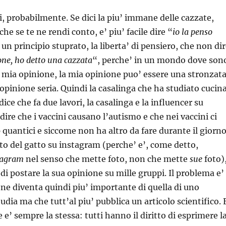
i, probabilmente. Se dici la piu’ immane delle cazzate,
che se te ne rendi conto, e’ piu’ facile dire “
io la penso
d un principio stuprato, la liberta’ di pensiero, che non di
one, ho detto una cazzata
“, perche’ in un mondo dove son
la mia opinione, la mia opinione puo’ essere una stronzata
opinione seria. Quindi la casalinga che ha studiato cucin
ice che fa due lavori, la casalinga e la influencer su
ire che i vaccini causano l’autismo e che nei vaccini ci
 quantici e siccome non ha altro da fare durante il giorn
oto del gatto su instagram (perche’ e’, come detto,
stagram
nel senso che mette foto, non che mette
sue
foto)
i postare la sua opinione su mille gruppi. Il problema e’
one diventa quindi piu’ importante di quella di uno
udia ma che tutt’al piu’ pubblica un articolo scientifico. 
e e’ sempre la stessa: tutti hanno il diritto di esprimere l