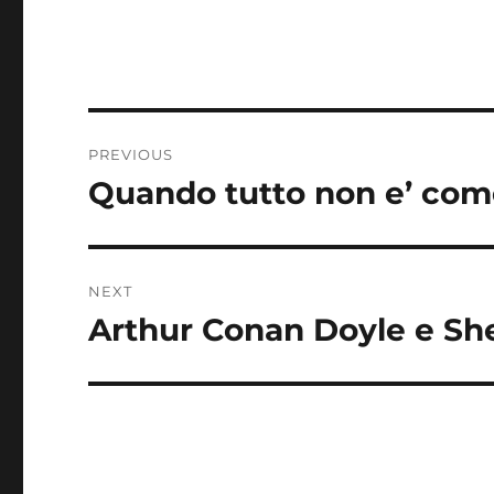
Navigazione
PREVIOUS
articoli
Quando tutto non e’ co
Previous
post:
NEXT
Arthur Conan Doyle e Sh
Next
post: