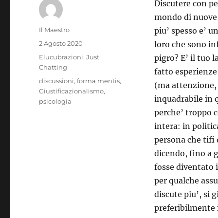
Discutere con pe
mondo di nuove 
Author
Il Maestro
piu’ spesso e’ u
Posted
2 Agosto 2020
loro che sono inf
on
Categories
Elucubrazioni
,
Just
pigro? E’ il tuo 
Chatting
fatto esperienze
Tags
discussioni
,
forma mentis
,
(ma attenzione, 
Giustificazionalismo
,
inquadrabile in q
psicologia
perche’ troppo co
intera: in politic
persona che tifi 
dicendo, fino a g
fosse diventato i
per qualche ass
discute piu’, si 
preferibilmente 