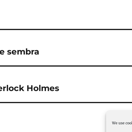
me sembra
erlock Holmes
We use cook