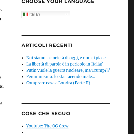
CHOOSE YOUR LANGUAGE
e
Italian
o
ARTICOLI RECENTI
Noi siamo la società di oggi, e non ci piace
La libertà di parola è in pericolo in Italia?
Putin vuole la guerra nucleare, ma Trump?!?
Femminismo: lo stai facendo male…
a
Comprare casa a Londra (Parte II)
ia
la
COSE CHE SEGUO
Youtube: The OG Crew