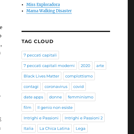
Miss Exploradora
Mama Walking Disaster
re
o
TAG CLOUD
,
a
7 peccati capitali
7 peccati capitali moderni
2020
arte
Black Lives Matter
complottismo
o
contagi
coronavirus
covid
,
date apps
donne
femminismo
film
Il genio non esiste
Intrighi e Passioni
Intrighi e Passioni 2
E
a
Italia
La Chica Latina
Lega