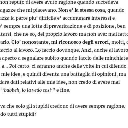
 non reputo di avere avuto ragione quando succedeva
ragazze che mi piacevano.
Non e’ la stessa cosa
, quando
zza la parte piu’ difficile e’ accumunare interessi e
 e’ sempre una lotta di prevaricazione e di posizione, ben
tarsi, che ne so, del proprio lavoro ma non aver mai fatt
rarlo.
Cio’ nonostante, mi riconosco degli errori
, molti, 
faccio al lavoro. Lo faccio dovunque. Anzi, anche al lavor
aperto a segnalare subito quando faccio delle minchiate
 a… Poi certo, ci saranno anche delle volte in cui difendo
mie idee, e quindi diventa una battaglia di opinioni, ma
are dati relativi alle mie idee, non credo di avere mai
 “
babbeh, io la vedo cosi’
” e fine.
va che solo gli stupidi credono di avere sempre ragione.
o tutti stupidi?