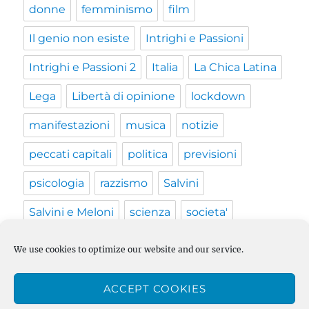
donne
femminismo
film
Il genio non esiste
Intrighi e Passioni
Intrighi e Passioni 2
Italia
La Chica Latina
Lega
Libertà di opinione
lockdown
manifestazioni
musica
notizie
peccati capitali
politica
previsioni
psicologia
razzismo
Salvini
Salvini e Meloni
scienza
societa'
Terraria
The Lady
Thimbleweed Park
We use cookies to optimize our website and our service.
trans
transfobia
Trump
UK
vaccino
ACCEPT COOKIES
video
Vita in UK
Web Series
Xcom 2