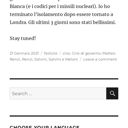
Bianca (e i codici per i missili nucleari). Io ho
terminato l’isolamento dopo essere tornato a
Londra. Gli ultimi 3 giorni sono stati bellissimi.
Stay tuned!
Posted
Categories
Tags
21 Gennaio 2021
Notizie
crisi
,
Crisi di governo
,
Matteo
on
on
Renzi
,
Renzi
,
Salvini
,
Salvini e Meloni
Leave a comment
Una
crisi
tutta
Italia
SE
Search
for:
CHOOSE YOUR LANGUAGE