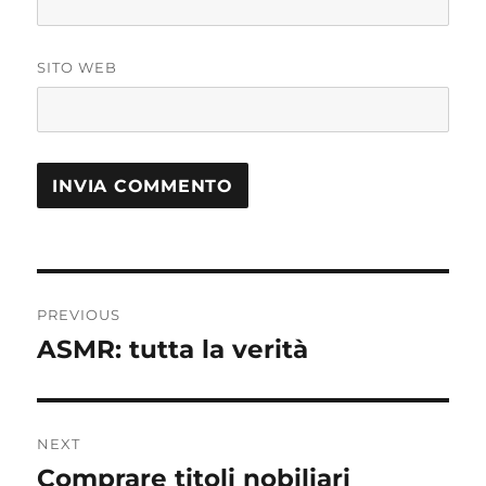
SITO WEB
Navigazione
PREVIOUS
articoli
ASMR: tutta la verità
Previous
post:
NEXT
Comprare titoli nobiliari
Next