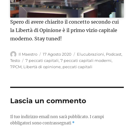
Spero di avere chiarito il concetto secondo cui
la Libertà di Opinione è il primo vizio capitale
moderno. Stay tuned!
Author
Posted
Categories
Il Maestro
17 Agosto 2020
Elucubrazioni
,
Podcast
,
on
Tags
Testo
7 peccati capitali
,
7 peccati capitali moderni
,
7PCM
,
Libertà di opinione
,
peccati capitali
Lascia un commento
Il tuo indirizzo email non sarà pubblicato.
I campi
obbligatori sono contrassegnati
*