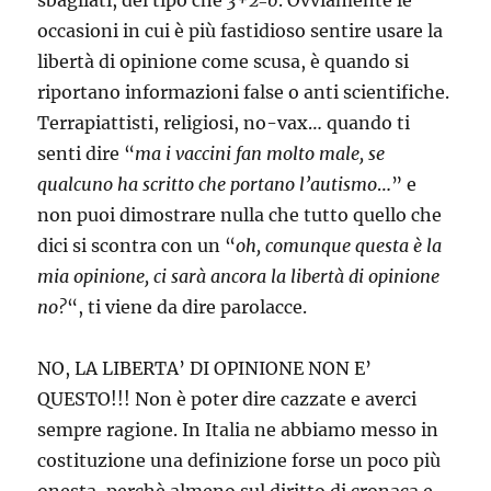
sbagliati, del tipo che
3+2=6
. Ovviamente le
occasioni in cui è più fastidioso sentire usare la
libertà di opinione come scusa, è quando si
riportano informazioni false o anti scientifiche.
Terrapiattisti, religiosi, no-vax… quando ti
senti dire “
ma i vaccini fan molto male, se
qualcuno ha scritto che portano l’autismo
…” e
non puoi dimostrare nulla che tutto quello che
dici si scontra con un “
oh, comunque questa è la
mia opinione, ci sarà ancora la libertà di opinione
no?
“, ti viene da dire parolacce.
NO, LA LIBERTA’ DI OPINIONE NON E’
QUESTO!!! Non è poter dire cazzate e averci
sempre ragione. In Italia ne abbiamo messo in
costituzione una definizione forse un poco più