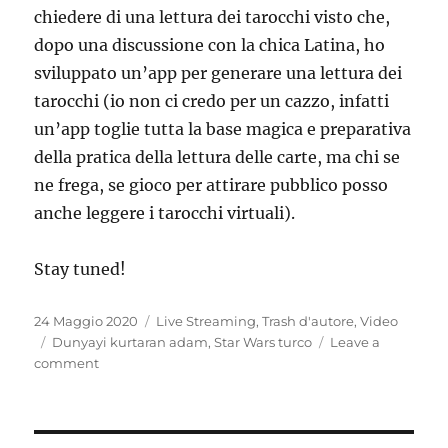
chiedere di una lettura dei tarocchi visto che,
dopo una discussione con la chica Latina, ho
sviluppato un’app per generare una lettura dei
tarocchi (io non ci credo per un cazzo, infatti
un’app toglie tutta la base magica e preparativa
della pratica della lettura delle carte, ma chi se
ne frega, se gioco per attirare pubblico posso
anche leggere i tarocchi virtuali).
Stay tuned!
Posted
Categories
24 Maggio 2020
Live Streaming
,
Trash d'autore
,
Video
on
Tags
Dunyayi kurtaran adam
,
Star Wars turco
Leave a
on
comment
Guardiamo
assieme:
Dunyayi
kurtaran