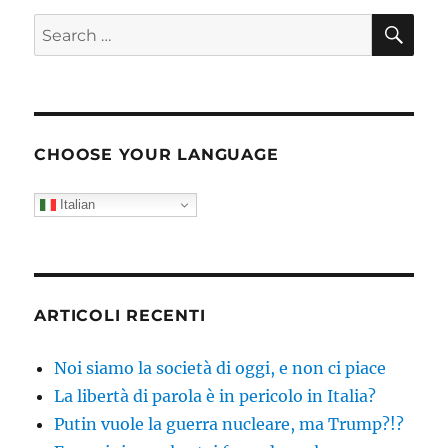
adam
SE
Search
(Star
for:
Wars
turco)!!!
CHOOSE YOUR LANGUAGE
Italian
ARTICOLI RECENTI
Noi siamo la società di oggi, e non ci piace
La libertà di parola è in pericolo in Italia?
Putin vuole la guerra nucleare, ma Trump?!?