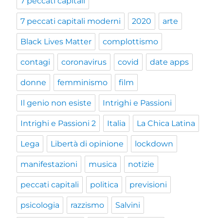
7 peccati capitali
7 peccati capitali moderni
2020
arte
Black Lives Matter
complottismo
contagi
coronavirus
covid
date apps
donne
femminismo
film
Il genio non esiste
Intrighi e Passioni
Intrighi e Passioni 2
Italia
La Chica Latina
Lega
Libertà di opinione
lockdown
manifestazioni
musica
notizie
peccati capitali
politica
previsioni
psicologia
razzismo
Salvini